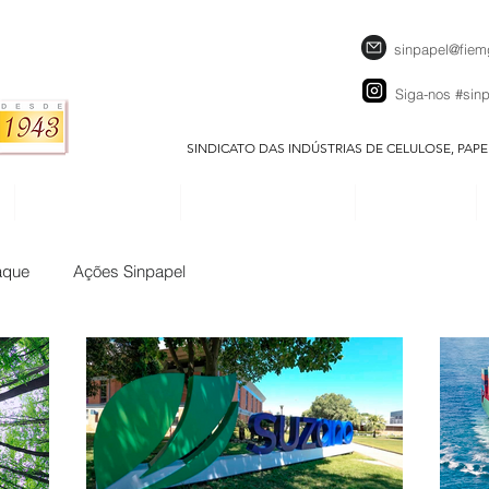
sinpapel@fiem
Siga-nos
#sin
SINDICATO DAS INDÚSTRIAS DE CELULOSE, PAP
SEJA UM ASSOCIADO
CALENDÁRIO EVENTOS
DOWNLOADS
aque
Ações Sinpapel