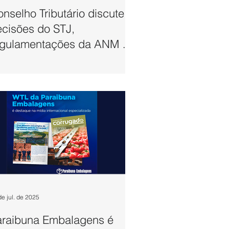
nselho Tributário discute
cisões do STJ,
egulamentações da ANM e
ojeto-piloto da Reforma
de jul. de 2025
araibuna Embalagens é