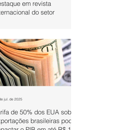
staque em revista
ternacional do setor
de jul. de 2025
arifa de 50% dos EUA sobre
portações brasileiras pode
pactar o PIB em até R$ 175