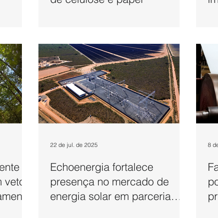
bi
22 de jul. de 2025
8 d
ente
Echoenergia fortalece
F
 vetos
presença no mercado de
po
iamento
energia solar em parceria
pr
com a Paraibuna
s