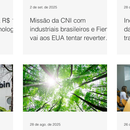
2 de set. de 2025
28 
á R$ 12
Missão da CNI com
In
nologia
industriais brasileiros e Fiemg
da
vai aos EUA tentar reverter
tr
tarifaço de Trump
28 de ago. de 2025
26 