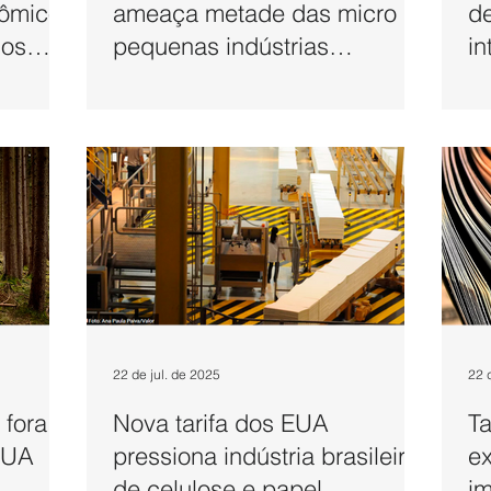
nômicos
ameaça metade das micro e
de
los
pequenas indústrias
in
brasileiras
22 de jul. de 2025
22 
 fora
Nova tarifa dos EUA
T
EUA
pressiona indústria brasileira
ex
de celulose e papel
im