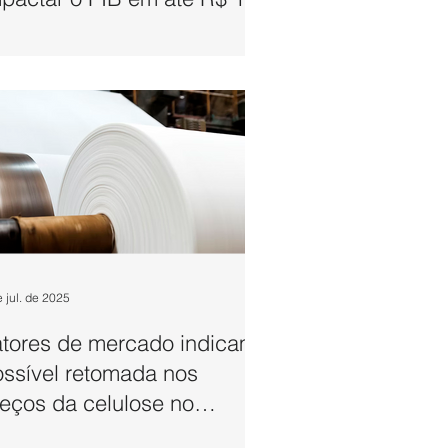
lhões
e jul. de 2025
atores de mercado indicam
ssível retomada nos
eços da celulose no
egundo semestre de 2025