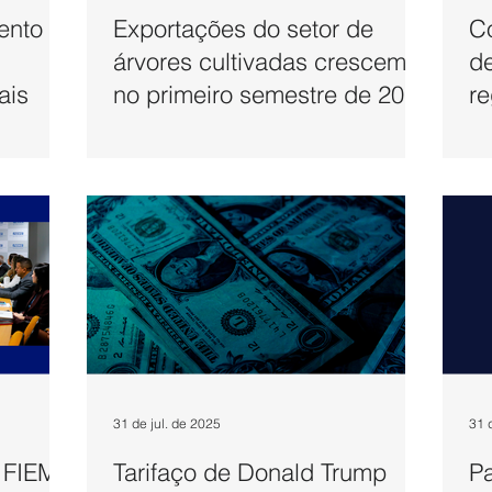
ento
Exportações do setor de
Co
árvores cultivadas crescem
de
ais
no primeiro semestre de 2025
r
pr
31 de jul. de 2025
31 
a FIEMG
Tarifaço de Donald Trump
P