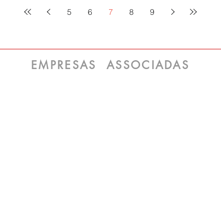
5
6
7
8
9
EMPRESAS ASSOCIADAS