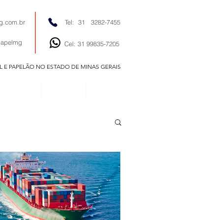
g.com.br
Tel: 31 3282-7455
papelmg
Cel: 31 99835-7205
EL E PAPELÃO NO ESTADO DE MINAS GERAIS
EDITORIAIS
NOTÍCIAS
CONTATO