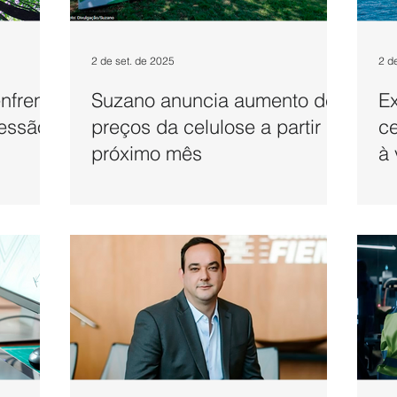
2 de set. de 2025
2 d
nfrenta
Suzano anuncia aumento de
Ex
ressão
preços da celulose a partir do
ce
próximo mês
à 