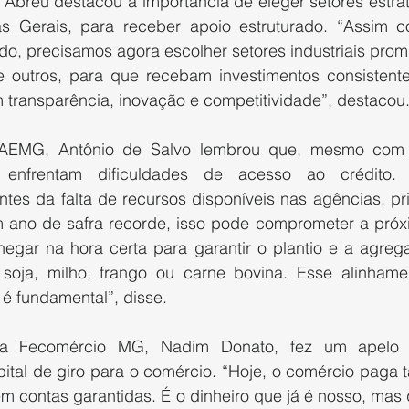
 Abreu destacou a importância de eleger setores estrat
 Gerais, para receber apoio estruturado. “Assim co
do, precisamos agora escolher setores industriais prom
 e outros, para que recebam investimentos consisten
transparência, inovação e competitividade”, destacou
AEMG, Antônio de Salvo lembrou que, mesmo com o
 enfrentam dificuldades de acesso ao crédito. 
tes da falta de recursos disponíveis nas agências, pri
 ano de safra recorde, isso pode comprometer a próx
hegar na hora certa para garantir o plantio e a agrega
soja, milho, frango ou carne bovina. Esse alinhamen
 é fundamental”, disse.
da Fecomércio MG, Nadim Donato, fez um apelo p
ital de giro para o comércio. “Hoje, o comércio paga ta
m contas garantidas. É o dinheiro que já é nosso, mas 