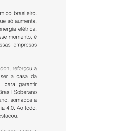
co brasileiro. 
que só aumenta, 
ergia elétrica. 
sse momento, é 
ssas empresas 
on, reforçou a 
ser a casa da 
para garantir 
rasil Soberano 
ano, somados a 
a 4.0. Ao todo, 
estacou.