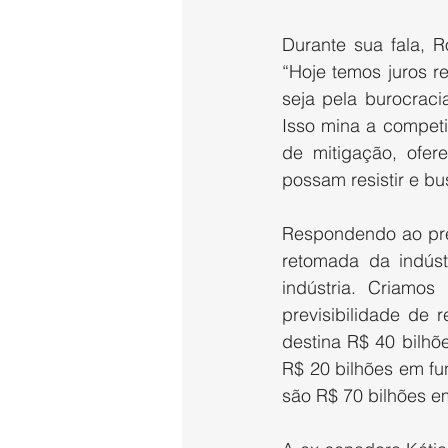
Durante sua fala, R
“Hoje temos juros r
seja pela burocracia
Isso mina a competi
de mitigação, ofe
possam resistir e b
Respondendo ao pres
retomada da indús
indústria. Criamos
previsibilidade de 
destina R$ 40 bilhõ
R$ 20 bilhões em fun
são R$ 70 bilhões em