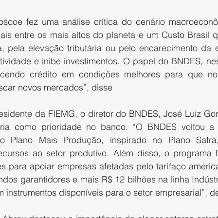
oscoe fez uma análise crítica do cenário macroeconômi
eais entre os mais altos do planeta e um Custo Brasil 
, pela elevação tributária ou pelo encarecimento da en
tividade e inibe investimentos. O papel do BNDES, ne
recendo crédito em condições melhores para que no
uscar novos mercados”, disse
idente da FIEMG, o diretor do BNDES, José Luiz Gord
tria como prioridade no banco. “O BNDES voltou a 
 o Plano Mais Produção, inspirado no Plano Safra, 
recursos ao setor produtivo. Além disso, o programa B
es para apoiar empresas afetadas pelo tarifaço americ
dos garantidores e mais R$ 12 bilhões na linha Indústri
 instrumentos disponíveis para o setor empresarial”, d