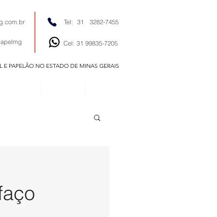
g.com.br
Tel: 31 3282-7455
papelmg
Cel: 31 99835-7205
EL E PAPELÃO NO ESTADO DE MINAS GERAIS
EDITORIAIS
NOTÍCIAS
CONTATO
ifaço