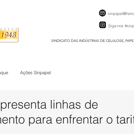
sinpapel@fiem
Siga-nos
#sin
SINDICATO DAS INDÚSTRIAS DE CELULOSE, PAP
SEJA UM ASSOCIADO
CALENDÁRIO EVENTOS
DOWNLOADS
aque
Ações Sinpapel
resenta linhas de
ento para enfrentar o tar