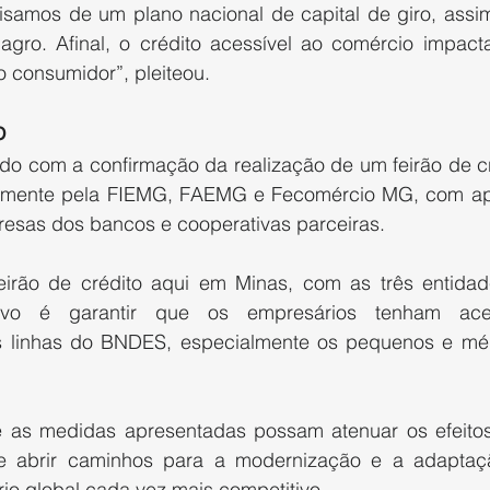
cisamos de um plano nacional de capital de giro, assim
agro. Afinal, o crédito acessível ao comércio impacta
o consumidor”, pleiteou.
o
ado com a confirmação da realização de um feirão de cr
tamente pela FIEMG, FAEMG e Fecomércio MG, com ap
esas dos bancos e cooperativas parceiras.
feirão de crédito aqui em Minas, com as três entida
tivo é garantir que os empresários tenham ace
s linhas do BNDES, especialmente os pequenos e méd
e as medidas apresentadas possam atenuar os efeitos
 e abrir caminhos para a modernização e a adaptaçã
rio global cada vez mais competitivo.