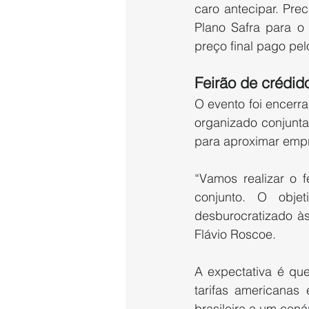
caro antecipar. Pre
Plano Safra para o 
preço final pago pel
Feirão de crédid
O evento foi encerr
organizado conjun
para aproximar empr
“Vamos realizar o 
conjunto. O obje
desburocratizado à
Flávio Roscoe.
A expectativa é qu
tarifas americanas
brasileira a um cená