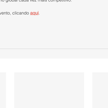
vento, clicando 
aqui
.