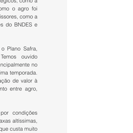
égicos, como a 
mo o agro foi 
issores, como a 
tes do BNDES e 
.
 Plano Safra, 
Temos ouvido 
ncipalmente no 
ima temporada. 
ção de valor à 
to entre agro, 
or condições 
xas altíssimas, 
que custa muito 