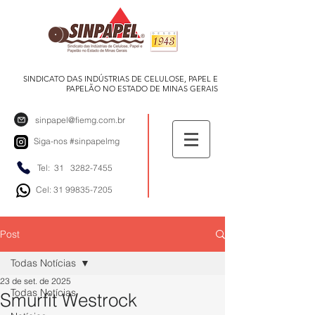
SINDICATO DAS INDÚSTRIAS DE CELULOSE, PAPEL E
PAPELÃO NO ESTADO DE MINAS GERAIS
sinpapel@fiemg.com.br
Siga-nos
#sinpapelmg
Tel: 31
3282-7455
Cel: 31 99835-7205
Post
Todas Notícias
23 de set. de 2025
Todas Notícias
Smurfit Westrock