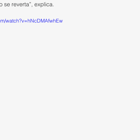
 se reverta”, explica.
.com/watch?v=hNcDMAfwhEw