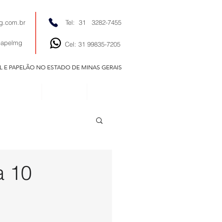
g.com.br
Tel: 31 3282-7455
papelmg
Cel: 31 99835-7205
EL E PAPELÃO NO ESTADO DE MINAS GERAIS
EDITORIAIS
NOTÍCIAS
CONTATO
a 10