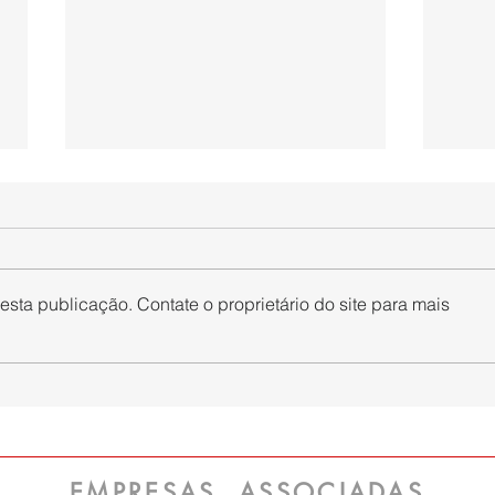
sta publicação. Contate o proprietário do site para mais
Smurfit Westrock apresenta
Merc
novidades inéditas e que
dá s
aumentam a sustentabilidade
melh
de embalagens na The Brazil
Klab
Conference & Expo
EMPRESAS ASSOCIADAS