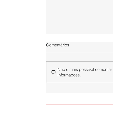
Comentários
Não é mais possível comentar e
informações.
Paraibuna Embalagens
associa sua trajetória à
celebração dos 130 anos da
ACEJF