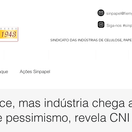
sinpapel@fiem
Siga-nos
#sin
SINDICATO DAS INDÚSTRIAS DE CELULOSE, PAP
SEJA UM ASSOCIADO
CALENDÁRIO EVENTOS
DOWNLOADS
aque
Ações Sinpapel
ce, mas indústria chega 
 pessimismo, revela CNI