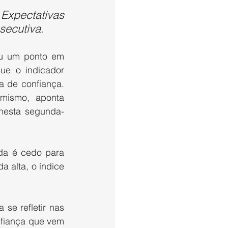
xpectativas 
secutiva
.
u um ponto em 
ue o indicador 
a de confiança. 
mismo, aponta 
 nesta segunda-
a é cedo para 
 alta, o índice 
se refletir nas 
nfiança que vem 