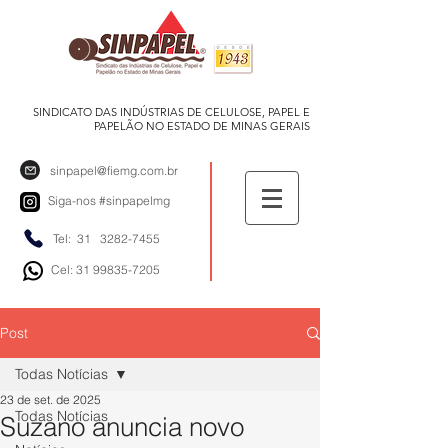
SINDICATO DAS INDÚSTRIAS DE CELULOSE, PAPEL E
PAPELÃO NO ESTADO DE MINAS GERAIS
sinpapel@fiemg.com.br
Siga-nos
#sinpapelmg
Tel: 31
3282-7455
Cel: 31 99835-7205
Post
Todas Notícias
23 de set. de 2025
Todas Notícias
Suzano anuncia novo