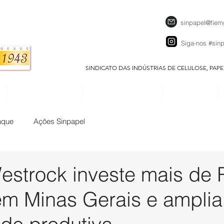
sinpapel@fiem
Siga-nos
#sin
SINDICATO DAS INDÚSTRIAS DE CELULOSE, PAP
SEJA UM ASSOCIADO
CALENDÁRIO EVENTOS
DOWNLOADS
aque
Ações Sinpapel
Westrock investe mais de
em Minas Gerais e amplia