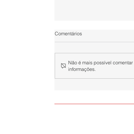
Comentários
Não é mais possível comentar e
informações.
SINPAPEL ingressa com
medida judicial contra novas
exigências da NR-1 sobre
riscos psicossociais