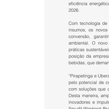
eficiência energét
2026.
Com tecnologia de 
insumos, os novos
conversão, garanti
ambiental. O novo
práticas sustentávei
posição da empresa 
bebidas, que demand
“Pirapetinga e Uber
pelo potencial de c
com soluções que c
Desta maneira, ampl
inovadores e impul
Smurfit Westrock Bra