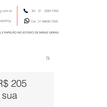
g.com.br
Tel: 31 3282-7455
papelmg
Cel: 31 99835-7205
EL E PAPELÃO NO ESTADO DE MINAS GERAIS
EDITORIAIS
NOTÍCIAS
CONTATO
 R$ 205
 sua