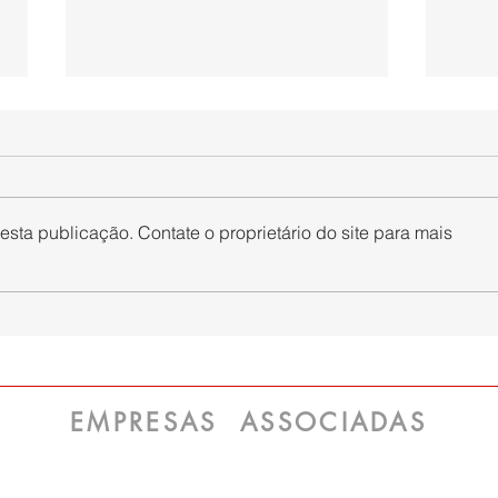
sta publicação. Contate o proprietário do site para mais
O SINPAPEL ingressará com
SINP
medida judicial visando
com 
assegurar importante direito
Gest
que pode impactar
Segu
diretamente a carga tributária
EMPRESAS ASSOCIADAS
das empresas representadas