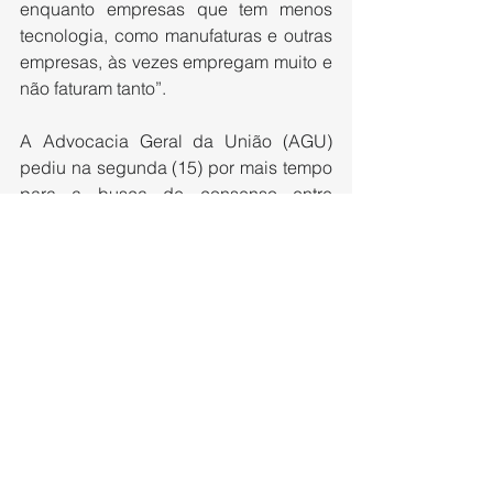
enquanto empresas que tem menos 
tecnologia, como manufaturas e outras 
empresas, às vezes empregam muito e 
não faturam tanto”.
A Advocacia Geral da União (AGU) 
pediu na segunda (15) por mais tempo 
para a busca de consenso entre 
governo e Congresso no tema.
Fonte: jornal Estado de Minas
Ver tudo
Posts recentes