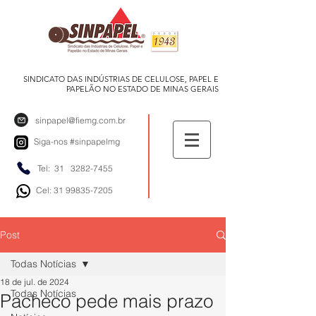
SINDICATO DAS INDÚSTRIAS DE CELULOSE, PAPEL E
PAPELÃO NO ESTADO DE MINAS GERAIS
sinpapel@fiemg.com.br
Siga-nos
#sinpapelmg
Tel: 31
3282-7455
Cel: 31 99835-7205
Post
Todas Notícias
18 de jul. de 2024
Todas Notícias
Pacheco pede mais prazo