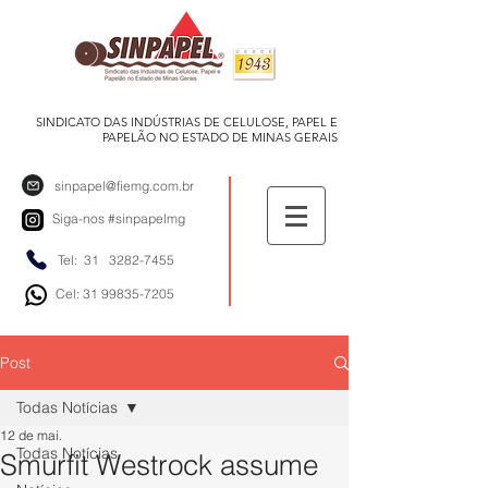
SINDICATO DAS INDÚSTRIAS DE CELULOSE, PAPEL E
PAPELÃO NO ESTADO DE MINAS GERAIS
sinpapel@fiemg.com.br
Siga-nos
#sinpapelmg
Tel: 31
3282-7455
Cel: 31 99835-7205
Post
Todas Notícias
12 de mai.
Todas Notícias
Smurfit Westrock assume