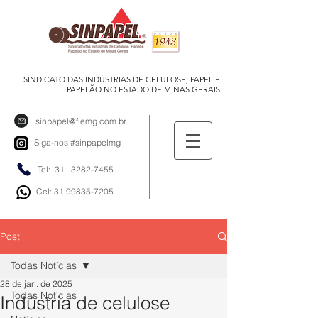
SINDICATO DAS INDÚSTRIAS DE CELULOSE, PAPEL E
PAPELÃO NO ESTADO DE MINAS GERAIS
sinpapel@fiemg.com.br
Siga-nos
#sinpapelmg
Tel: 31
3282-7455
Cel: 31 99835-7205
Post
Todas Notícias
28 de jan. de 2025
Todas Notícias
Indústria de celulose