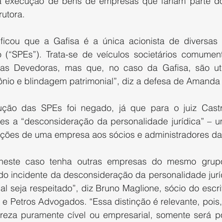
 a execução de bens de empresas que fariam parte d
utora.
ificou que a Gafisa é a única acionista de diversas
o (“SPEs”). Trata-se de veículos societários comumente
s Devedoras, mas que, no caso da Gafisa, são util
ônio e blindagem patrimonial”, diz a defesa de Amanda 
ão das SPEs foi negado, já que para o juiz Castro
tes a “desconsideração da personalidade jurídica” – 
ações de uma empresa aos sócios e administradores da
neste caso tenha outras empresas do mesmo grup
 do incidente da desconsideração da personalidade jurí
l seja respeitado”, diz Bruno Maglione, sócio do escri
e Petros Advogados. “Essa distinção é relevante, pois,
ureza puramente cível ou empresarial, somente será pos