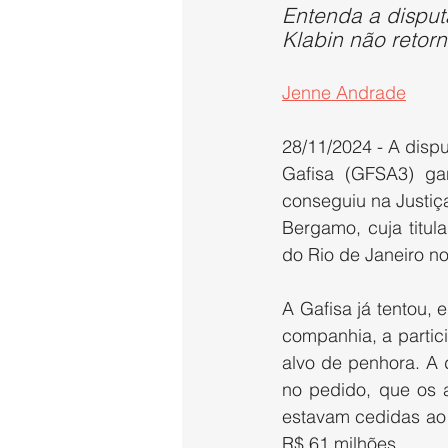
Entenda a dispu
Klabin não retor
Jenne Andrade
28/11/2024 - A dispu
Gafisa (GFSA3) g
conseguiu na Justiç
Bergamo, cuja titula
do Rio de Janeiro no
A Gafisa já tentou,
companhia, a partici
alvo de penhora. A 
no pedido, que os 
estavam cedidas ao 
R$ 61 milhões.