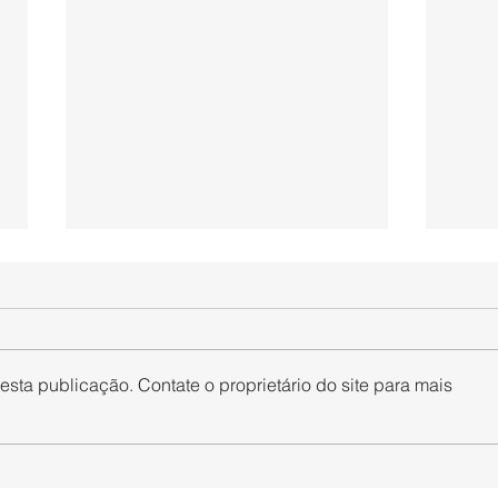
sta publicação. Contate o proprietário do site para mais
O SINPAPEL ingressará com
SINP
medida judicial visando
com 