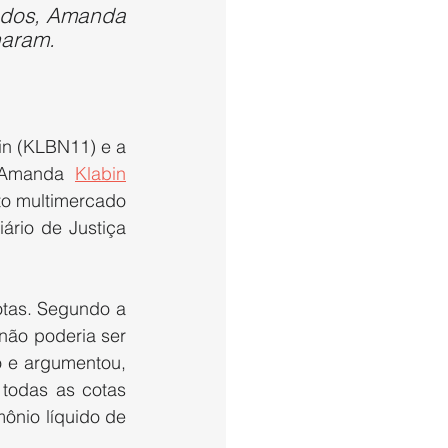
ados, Amanda 
naram.
in (KLBN11) e a 
 Amanda 
Klabin
o multimercado 
ário de Justiça 
tas. Segundo a 
não poderia ser 
 e argumentou, 
todas as cotas 
nio líquido de 