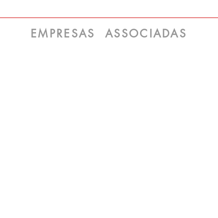
assegurar importante direito
Gest
que pode impactar
Segu
diretamente a carga tributária
EMPRESAS ASSOCIADAS
das empresas representadas