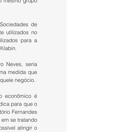
o mesmo grupo 
 Sociedades de 
 utilizados no 
izados para a 
Klabin.
 Neves, seria 
uma medida que 
quele negócio.
o econômico é 
dica para que o 
tório Fernandes 
 em se tratando 
sível atingir o 