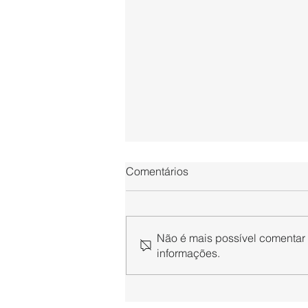
Comentários
Não é mais possível comentar e
informações.
SINPAPEL ingressa com
medida judicial contra novas