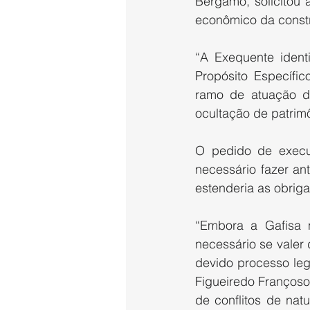
Bergamo, solicitou
econômico da constr
“A Exequente ident
Propósito Específic
ramo de atuação da
ocultação de patrim
O pedido de execuç
necessário fazer an
estenderia as obrig
“Embora a Gafisa 
necessário se valer
devido processo lega
Figueiredo Françoso 
de conflitos de nat