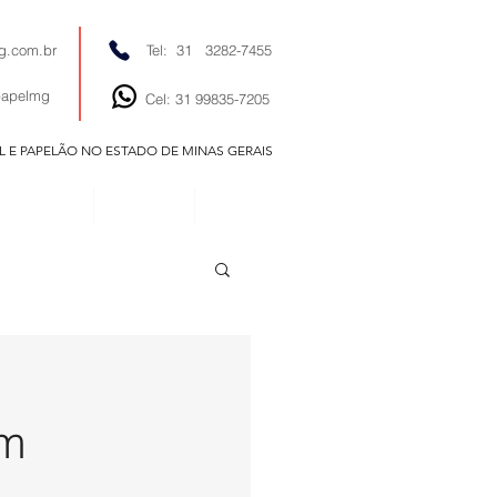
g.com.br
Tel: 31 3282-7455
papelmg
Cel: 31 99835-7205
EL E PAPELÃO NO ESTADO DE MINAS GERAIS
EDITORIAIS
NOTÍCIAS
CONTATO
em