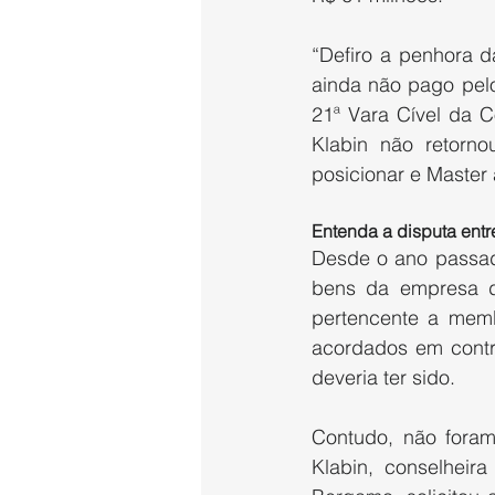
“Defiro a penhora d
ainda não pago pelo
21ª Vara Cível da 
Klabin não retornou
posicionar e Master
Entenda a disputa entr
Desde o ano passado
bens da empresa de
pertencente a memb
acordados em contra
deveria ter sido.
Contudo, não fora
Klabin, conselheir