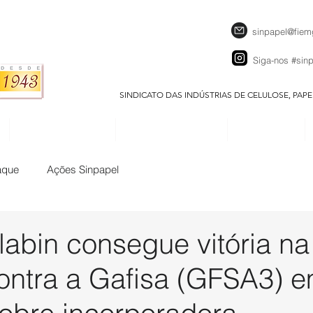
sinpapel@fiem
Siga-nos
#sin
SINDICATO DAS INDÚSTRIAS DE CELULOSE, PAP
SEJA UM ASSOCIADO
CALENDÁRIO EVENTOS
DOWNLOADS
aque
Ações Sinpapel
labin consegue vitória na
contra a Gafisa (GFSA3) 