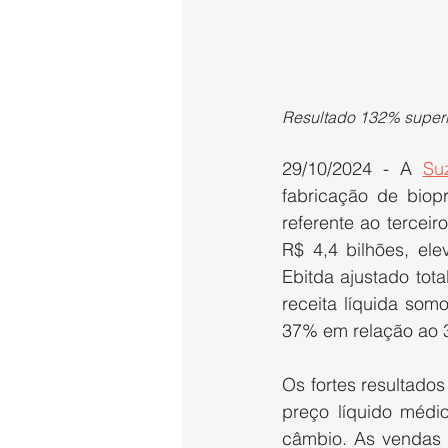
Resultado 132% superi
29/10/2024 - A 
Su
fabricação de biopr
referente ao tercei
R$ 4,4 bilhões, el
Ebitda ajustado tot
receita líquida som
37% em relação ao 
Os fortes resultado
preço líquido médio
câmbio. As vendas 