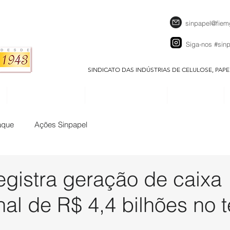
sinpapel@fiem
Siga-nos
#sin
SINDICATO DAS INDÚSTRIAS DE CELULOSE, PAP
SEJA UM ASSOCIADO
CALENDÁRIO EVENTOS
DOWNLOADS
aque
Ações Sinpapel
egistra geração de caixa
al de R$ 4,4 bilhões no t