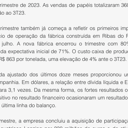
trimestre de 2023. As vendas de papéis totalizaram 360
ão ao 3T23.
mestre também já começa a refletir os primeiros impa
cio de operação da fábrica construída em Ribas do R
julho. A nova fábrica encerrou o trimestre com 80
da expectativa inicial de 71%. O custo caixa de produç
R$ 863 por tonelada, uma elevação de 4% ante o 3T23.
da ajustado dos últimos doze meses proporcionou u
anhia. Em dólares, a relação entre dívida líquida e E
ara 3,1 vezes. Da mesma forma, os fortes resultados op
tivo no resultado financeiro ocasionaram um resultado l
 última linha do balanço.
rimestre, a empresa concluiu a aquisição de participaç