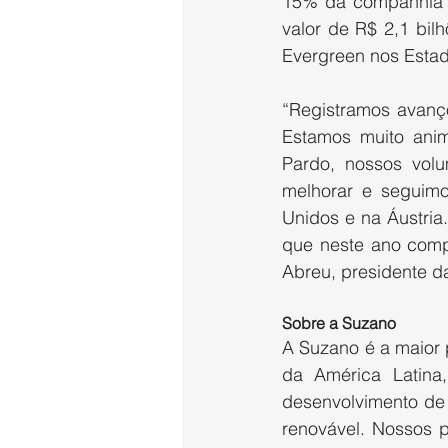
15% da companhia au
valor de R$ 2,1 bil
Evergreen nos Estad
“Registramos avanços
Estamos muito ani
Pardo, nossos volu
melhorar e seguimo
Unidos e na Áustria
que neste ano compl
Abreu, presidente d
Sobre a Suzano
A Suzano é a maior 
da América Latina,
desenvolvimento de 
renovável. Nossos p