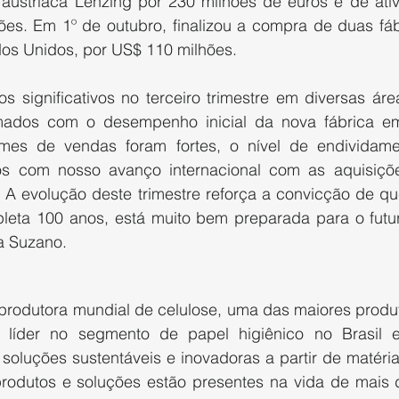
stríaca Lenzing por 230 milhões de euros e de ativos
hões. Em 1º de outubro, finalizou a compra de duas fáb
os Unidos, por US$ 110 milhões.
 significativos no terceiro trimestre em diversas área
mados com o desempenho inicial da nova fábrica em
mes de vendas foram fortes, o nível de endividamen
s com nosso avanço internacional com as aquisiçõe
. A evolução deste trimestre reforça a convicção de qu
eta 100 anos, está muito bem preparada para o futuro
a Suzano.
produtora mundial de celulose, uma das maiores produt
 líder no segmento de papel higiênico no Brasil e 
soluções sustentáveis e inovadoras a partir de matéria
rodutos e soluções estão presentes na vida de mais d