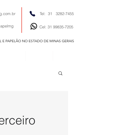
g.com.br
Tel: 31 3282-7455
papelmg
Cel: 31 99835-7205
EL E PAPELÃO NO ESTADO DE MINAS GERAIS
EDITORIAIS
NOTÍCIAS
CONTATO
erceiro