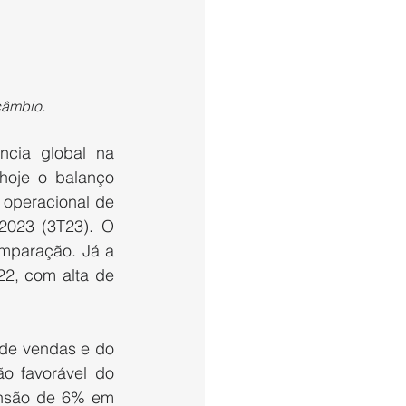
câmbio.
ncia global na 
hoje o balanço 
operacional de 
2023 (3T23). O 
mparação. Já a 
2, com alta de 
de vendas e do 
o favorável do 
nsão de 6% em 