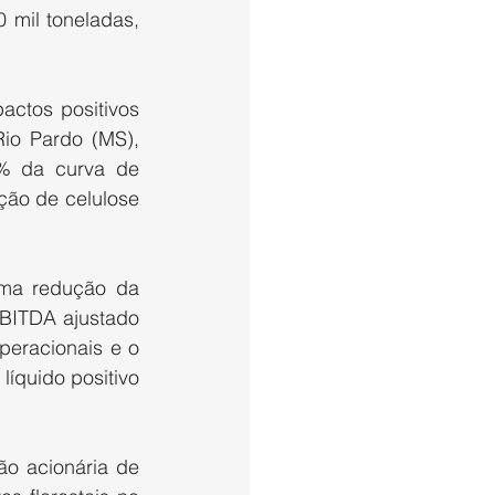
 mil toneladas, 
ctos positivos 
io Pardo (MS), 
% da curva de 
ão de celulose 
ma redução da 
BITDA ajustado 
eracionais e o 
íquido positivo 
ão acionária de 