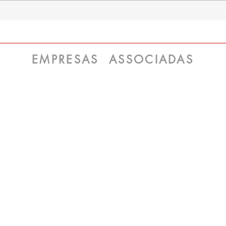
Smurfit Westrock apresenta
Merc
novidades inéditas e que
dá s
aumentam a sustentabilidade
melh
de embalagens na The Brazil
Klab
Conference & Expo
EMPRESAS ASSOCIADAS