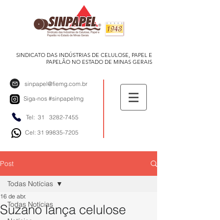
SINDICATO DAS INDÚSTRIAS DE CELULOSE, PAPEL E
PAPELÃO NO ESTADO DE MINAS GERAIS
sinpapel@fiemg.com.br
Siga-nos
#sinpapelmg
Tel: 31
3282-7455
Cel: 31 99835-7205
Post
Todas Notícias
16 de abr.
Todas Notícias
Suzano lança celulose