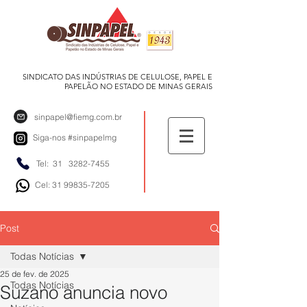
SINDICATO DAS INDÚSTRIAS DE CELULOSE, PAPEL E
PAPELÃO NO ESTADO DE MINAS GERAIS
sinpapel@fiemg.com.br
Siga-nos
#sinpapelmg
Tel: 31
3282-7455
Cel: 31 99835-7205
Post
Todas Notícias
25 de fev. de 2025
Todas Notícias
Suzano anuncia novo