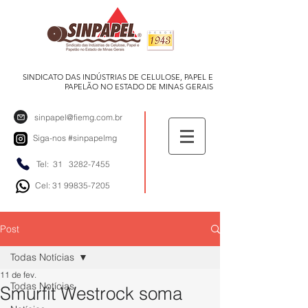
SINDICATO DAS INDÚSTRIAS DE CELULOSE, PAPEL E
PAPELÃO NO ESTADO DE MINAS GERAIS
sinpapel@fiemg.com.br
Siga-nos
#sinpapelmg
Tel: 31
3282-7455
Cel: 31 99835-7205
Post
Todas Notícias
11 de fev.
Todas Notícias
Smurfit Westrock soma