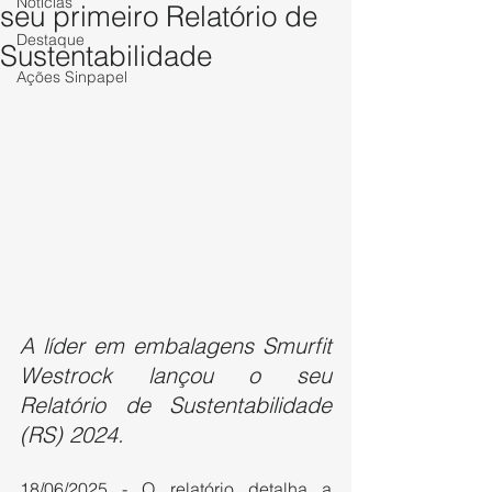
Notícias
seu primeiro Relatório de
Destaque
Sustentabilidade
Ações Sinpapel
A líder em embalagens Smurfit 
Westrock lançou o seu 
Relatório de Sustentabilidade 
(RS) 2024.
18/06/2025 - O relatório detalha a 