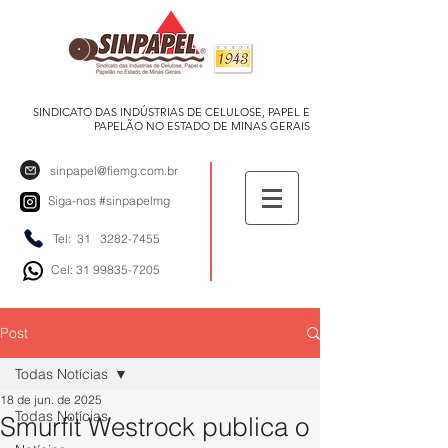
SINDICATO DAS INDÚSTRIAS DE CELULOSE, PAPEL E
PAPELÃO NO ESTADO DE MINAS GERAIS
sinpapel@fiemg.com.br
Siga-nos
#sinpapelmg
Tel: 31
3282-7455
Cel: 31 99835-7205
Post
Todas Notícias
18 de jun. de 2025
Todas Notícias
Smurfit Westrock publica o