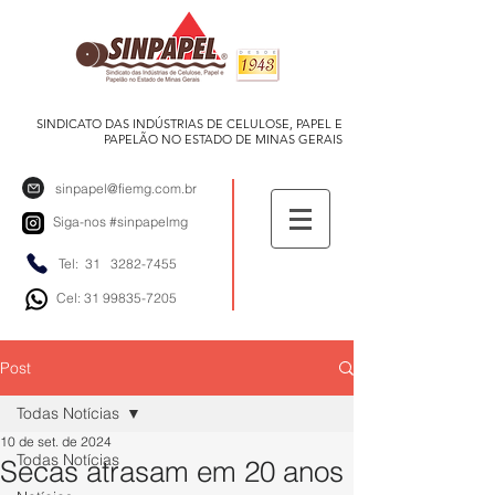
SINDICATO DAS INDÚSTRIAS DE CELULOSE, PAPEL E
PAPELÃO NO ESTADO DE MINAS GERAIS
sinpapel@fiemg.com.br
Siga-nos
#sinpapelmg
Tel: 31
3282-7455
Cel: 31 99835-7205
Post
Todas Notícias
10 de set. de 2024
Todas Notícias
Secas atrasam em 20 anos