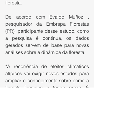
floresta.
De acordo com Evaldo Muñoz , 
pesquisador da Embrapa Florestas 
(PR), participante desse estudo, como 
a pesquisa é contínua, os dados 
gerados servem de base para novas 
análises sobre a dinâmica da floresta.
“A recorrência de efeitos climáticos 
atípicos vai exigir novos estudos para 
ampliar o conhecimento sobre como a 
floresta funciona a longo prazo. É 
necessário investigar outros efeitos 
desses eventos na regeneração de 
áreas manejadas, como possíveis 
mudanças na sua estrutura florística e 
quais espécies comerciais são mais 
afetadas”, considera Muñoz.