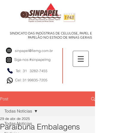
SINDICATO DAS INDÚSTRIAS DE CELULOSE, PAPEL E
PAPELÃO NO ESTADO DE MINAS GERAIS
sinpapel@fiemg.com.br
Siga-nos
#sinpapelmg
Tel: 31
3282-7455
Cel: 31 99835-7205
Post
Todas Notícias
29 de abr. de 2025
Todas Notícias
Paraibuna Embalagens