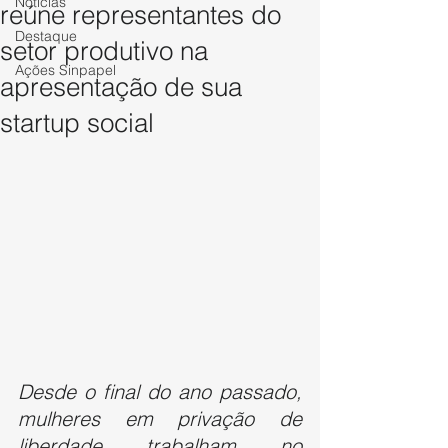
Notícias
reúne representantes do
Destaque
setor produtivo na
Ações Sinpapel
apresentação de sua
startup social
Desde o final do ano passado, 
mulheres em privação de 
liberdade trabalham no 