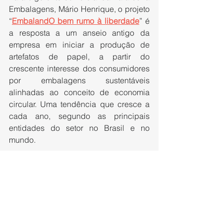
Embalagens, Mário Henrique, o projeto 
“
EmbalandO bem rumo à liberdade
” é 
a resposta a um anseio antigo da 
empresa em iniciar a produção de 
artefatos de papel, a partir do 
crescente interesse dos consumidores 
por embalagens sustentáveis 
alinhadas ao conceito de economia 
circular. Uma tendência que cresce a 
cada ano, segundo as principais 
entidades do setor no Brasil e no 
mundo.
Por isso, explicou o gerente durante 
sua participação no evento, o projeto 
concilia interesses sociais e de 
mercado com vistas à produção em 
larga escala no futuro, apoiado no 