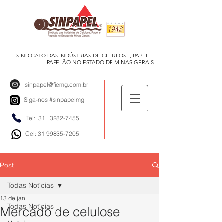
SINDICATO DAS INDÚSTRIAS DE CELULOSE, PAPEL E
PAPELÃO NO ESTADO DE MINAS GERAIS
sinpapel@fiemg.com.br
Siga-nos
#sinpapelmg
Tel: 31
3282-7455
Cel: 31 99835-7205
Post
Todas Notícias
13 de jan.
Todas Notícias
Mercado de celulose