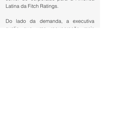
Latina da Fitch Ratings.
Do lado da demanda, a executiva 
avalia que uma recuperação mais 
consistente de mercados como China, 
Europa e Estados Unidos poderia 
acelerar o ritmo de retomada dos 
preços. “Seria um fator positivo, mas 
ainda temos pouca visibilidade. No 
momento, ainda vemos um cenário 
mais gradual”, diz.
Fonte: Portal Celulose
Ver tudo
Posts recentes