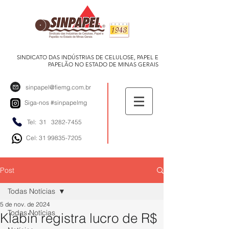
SINDICATO DAS INDÚSTRIAS DE CELULOSE, PAPEL E
PAPELÃO NO ESTADO DE MINAS GERAIS
sinpapel@fiemg.com.br
Siga-nos
#sinpapelmg
Tel: 31
3282-7455
Cel: 31 99835-7205
Post
Todas Notícias
5 de nov. de 2024
Todas Notícias
Klabin registra lucro de R$