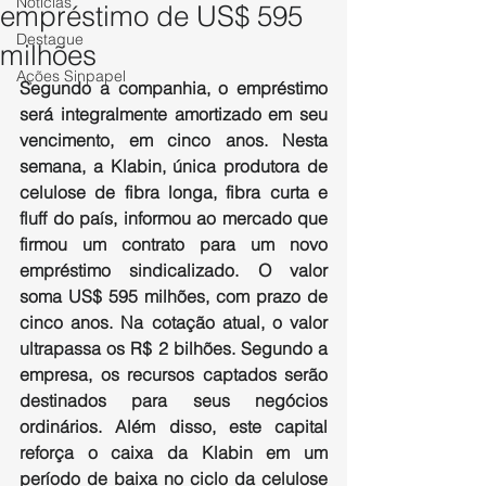
Notícias
empréstimo de US$ 595
Destaque
milhões
Ações Sinpapel
Segundo a companhia, o empréstimo 
será integralmente amortizado em seu 
vencimento, em cinco anos. Nesta 
semana, a Klabin, única produtora de 
celulose de fibra longa, fibra curta e 
fluff do país, informou ao mercado que 
firmou um contrato para um novo 
empréstimo sindicalizado. O valor 
soma US$ 595 milhões, com prazo de 
cinco anos. Na cotação atual, o valor 
ultrapassa os R$ 2 bilhões. Segundo a 
empresa, os recursos captados serão 
destinados para seus negócios 
ordinários. Além disso, este capital 
reforça o caixa da Klabin em um 
período de baixa no ciclo da celulose 