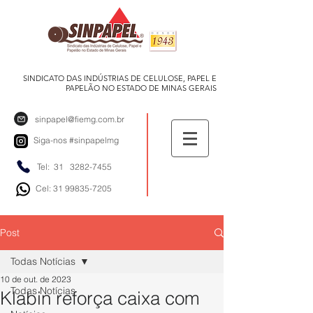
SINDICATO DAS INDÚSTRIAS DE CELULOSE, PAPEL E
PAPELÃO NO ESTADO DE MINAS GERAIS
sinpapel@fiemg.com.br
Siga-nos
#sinpapelmg
Tel: 31
3282-7455
Cel: 31 99835-7205
Post
Todas Notícias
10 de out. de 2023
Todas Notícias
Klabin reforça caixa com