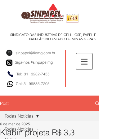
SINDICATO DAS INDÚSTRIAS DE CELULOSE, PAPEL E
PAPELÃO NO ESTADO DE MINAS GERAIS
sinpapel@fiemg.com.br
Siga-nos
#sinpapelmg
Tel: 31
3282-7455
Cel: 31 99835-7205
Post
Todas Notícias
6 de mar. de 2025
Todas Notícias
Klabin projeta R$ 3,3