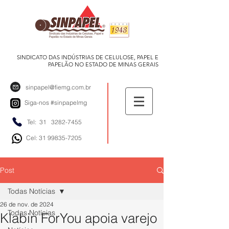
SINDICATO DAS INDÚSTRIAS DE CELULOSE, PAPEL E
PAPELÃO NO ESTADO DE MINAS GERAIS
sinpapel@fiemg.com.br
Siga-nos
#sinpapelmg
Tel: 31
3282-7455
Cel: 31 99835-7205
Post
Todas Notícias
26 de nov. de 2024
Todas Notícias
Klabin ForYou apoia varejo