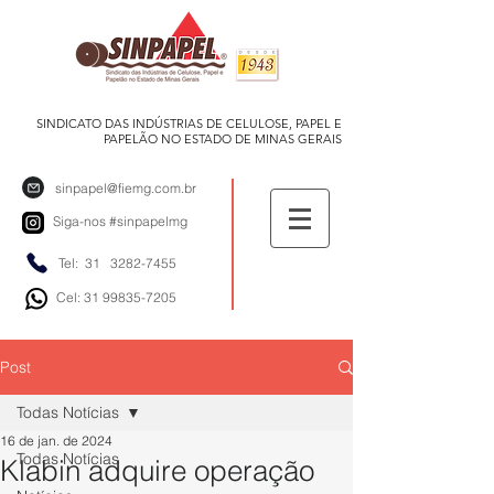
SINDICATO DAS INDÚSTRIAS DE CELULOSE, PAPEL E
PAPELÃO NO ESTADO DE MINAS GERAIS
sinpapel@fiemg.com.br
Siga-nos
#sinpapelmg
Tel: 31
3282-7455
Cel: 31 99835-7205
Post
Todas Notícias
16 de jan. de 2024
Todas Notícias
Klabin adquire operação