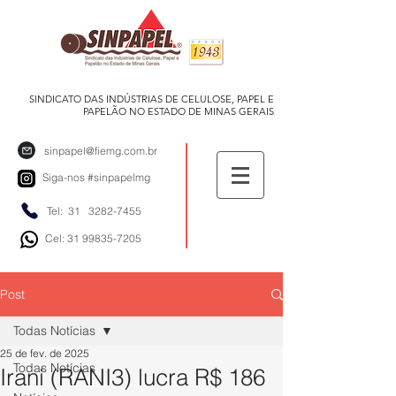
SINDICATO DAS INDÚSTRIAS DE CELULOSE, PAPEL E
PAPELÃO NO ESTADO DE MINAS GERAIS
sinpapel@fiemg.com.br
Siga-nos
#sinpapelmg
Tel: 31
3282-7455
Cel: 31 99835-7205
Post
Todas Notícias
25 de fev. de 2025
Todas Notícias
Irani (RANI3) lucra R$ 186