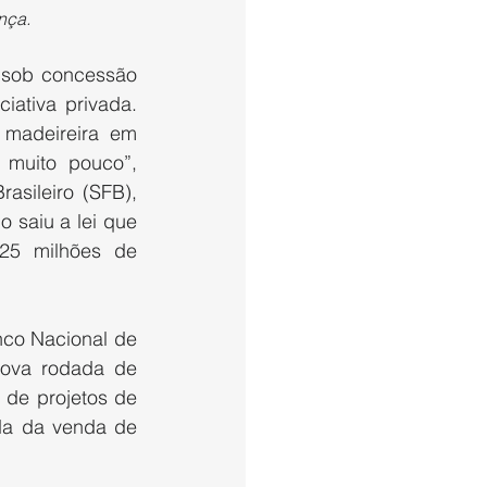
nça.
 sob concessão 
ativa privada. 
madeireira em 
muito pouco”, 
sileiro (SFB), 
saiu a lei que 
25 milhões de 
nco Nacional de 
ova rodada de 
de projetos de 
da da venda de 