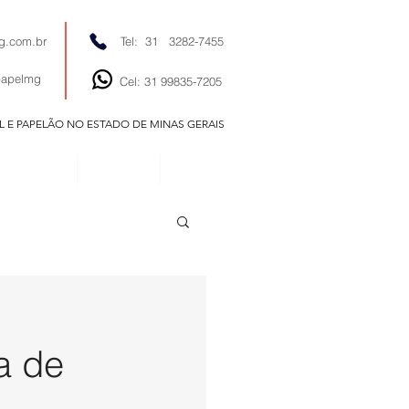
g.com.br
Tel: 31 3282-7455
papelmg
Cel: 31 99835-7205
EL E PAPELÃO NO ESTADO DE MINAS GERAIS
EDITORIAIS
NOTÍCIAS
CONTATO
a de