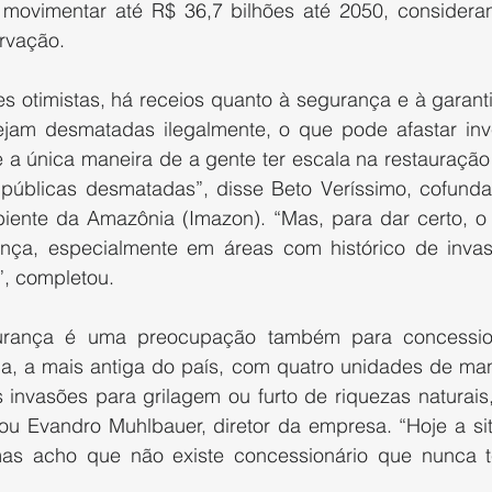
movimentar até R$ 36,7 bilhões até 2050, consideran
rvação.
s otimistas, há receios quanto à segurança e à garanti
ejam desmatadas ilegalmente, o que pode afastar inve
 a única maneira de a gente ter escala na restauração
 públicas desmatadas”, disse Beto Veríssimo, cofundado
nte da Amazônia (Imazon). “Mas, para dar certo, o g
ança, especialmente em áreas com histórico de inva
, completou.
rança é uma preocupação também para concession
a, a mais antiga do país, com quatro unidades de man
s invasões para grilagem ou furto de riquezas naturais
ou Evandro Muhlbauer, diretor da empresa. “Hoje a sit
 mas acho que não existe concessionário que nunca t