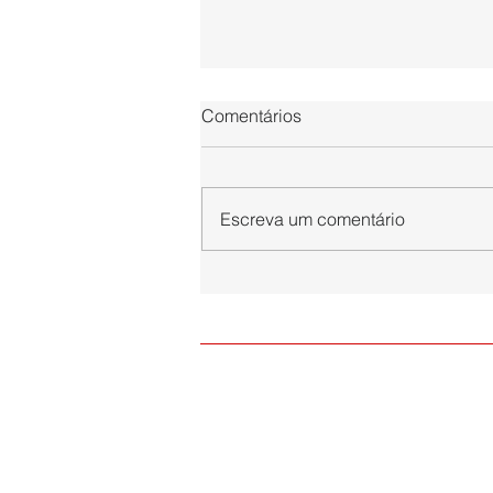
Comentários
Escreva um comentário
Paraibuna Embalagens
associa sua trajetória à
celebração dos 130 anos da
ACEJF