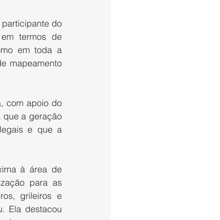
participante do 
 em termos de 
como em toda a 
 de mapeamento 
, com apoio do 
 que a geração 
egais e que a 
xima à área de 
ização para as 
s, grileiros e 
. Ela destacou 