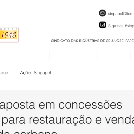
sinpapel@fiem
Siga-nos
#sin
SINDICATO DAS INDÚSTRIAS DE CELULOSE, PAP
SEJA UM ASSOCIADO
CALENDÁRIO EVENTOS
DOWNLOADS
aque
Ações Sinpapel
aposta em concessões
s para restauração e vend