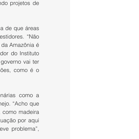
do projetos de 
a de que áreas 
stidores. “Não 
 da Amazônia é 
r do Instituto 
overno vai ter 
sões, como é o 
árias como a 
ejo. “Acho que 
, como madeira 
uação por aqui 
eve problema”, 