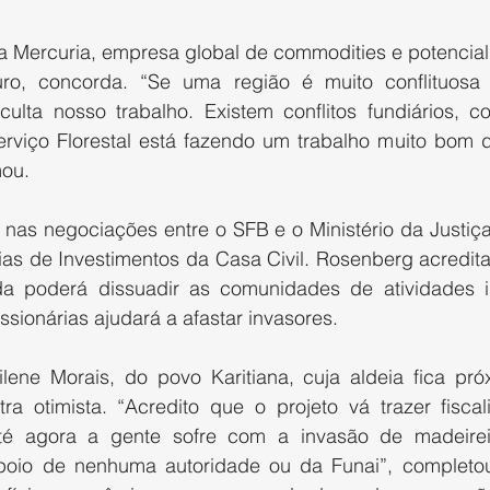
 da Mercuria, empresa global de commodities e potencial 
uro, concorda. “Se uma região é muito conflituosa
iculta nosso trabalho. Existem conflitos fundiários, 
rviço Florestal está fazendo um trabalho muito bom
mou.
 nas negociações entre o SFB e o Ministério da Justiça
as de Investimentos da Casa Civil. Rosenberg acredita
 poderá dissuadir as comunidades de atividades il
sionárias ajudará a afastar invasores.
ilene Morais, do povo Karitiana, cuja aldeia fica pró
a otimista. “Acredito que o projeto vá trazer fiscal
Até agora a gente sofre com a invasão de madeireiro
poio de nenhuma autoridade ou da Funai”, completou