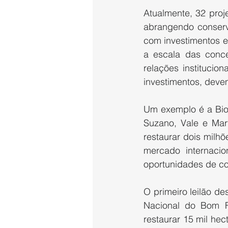
Atualmente, 32 pro
abrangendo conserva
com investimentos e
a escala das conces
relações institucio
investimentos, devem
Um exemplo é a Biom
Suzano, Vale e Marf
restaurar dois milh
mercado internaci
oportunidades de c
O primeiro leilão de
Nacional do Bom F
restaurar 15 mil he