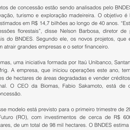
jetos de concessão estão sendo analisados pelo BNDE
ção, turismo e exploração madeireira. O objetivo é lic
stimados em R$ 14,7 bilhões ao longo de 40 anos. “E
sões florestais”, disse Nelson Barbosa, diretor de 
nais do BNDES. Segundo ele, os novos projetos, que 
 atrair grandes empresas e o setor financeiro.
as, uma iniciativa formada por Itaú Unibanco, Santan
rig. A empresa, que iniciou operações este ano, tem
ões de hectares de áreas degradadas e vender créditos
onal. O CEO da Biomas, Fabio Sakamoto, está de o
oncessão.
sse modelo está previsto para o primeiro trimestre de 20
uturo (RO), com investimentos de cerca de R$ 600
ctares, de um total de 98 mil hectares. O BNDES estima