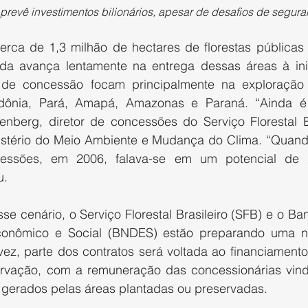
 prevê investimentos bilionários, apesar de desafios de segura
rca de 1,3 milhão de hectares de florestas públicas
inda avança lentamente na entrega dessas áreas à inici
 de concessão focam principalmente na exploração 
ônia, Pará, Amapá, Amazonas e Paraná. “Ainda é 
nberg, diretor de concessões do Serviço Florestal Bra
istério do Meio Ambiente e Mudança do Clima. “Quando 
cessões, em 2006, falava-se em um potencial de 
u.
se cenário, o Serviço Florestal Brasileiro (SFB) e o Ba
conômico e Social (BNDES) estão preparando uma n
ez, parte dos contratos será voltada ao financiamento 
ervação, com a remuneração das concessionárias vin
 gerados pelas áreas plantadas ou preservadas.