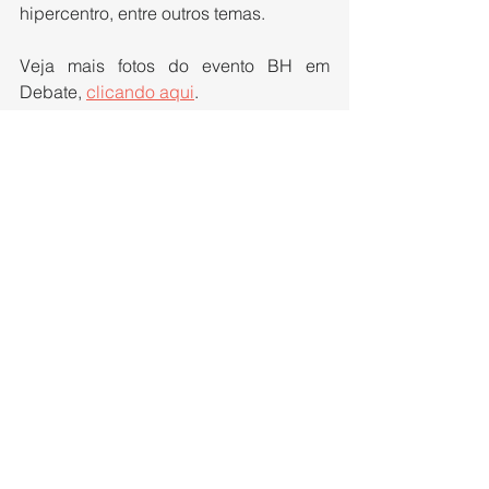
hipercentro, entre outros temas.
Veja mais fotos do evento BH em 
Debate, 
clicando aqui
.
Thaís Mota
Imprensa FIEMG
Fonte: FIEMG
Ver tudo
Posts recentes