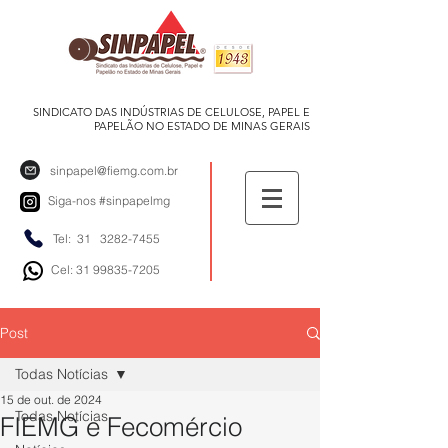
SINDICATO DAS INDÚSTRIAS DE CELULOSE, PAPEL E
PAPELÃO NO ESTADO DE MINAS GERAIS
sinpapel@fiemg.com.br
Siga-nos
#sinpapelmg
Tel: 31
3282-7455
Cel: 31 99835-7205
Post
Todas Notícias
15 de out. de 2024
Todas Notícias
FIEMG e Fecomércio