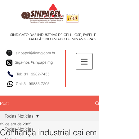
SINDICATO DAS INDÚSTRIAS DE CELULOSE, PAPEL E
PAPELÃO NO ESTADO DE MINAS GERAIS
sinpapel@fiemg.com.br
Siga-nos
#sinpapelmg
Tel: 31
3282-7455
Cel: 31 99835-7205
Post
Todas Notícias
29 de abr. de 2025
Todas Notícias
Confiança industrial cai em