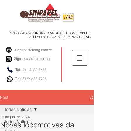
SINDICATO DAS INDÚSTRIAS DE CELULOSE, PAPEL E
PAPELÃO NO ESTADO DE MINAS GERAIS
sinpapel@fiemg.com.br
Siga-nos
#sinpapelmg
Tel: 31
3282-7455
Cel: 31 99835-7205
Post
Todas Notícias
13 de jun. de 2024
Todas Notícias
Novas locomotivas da