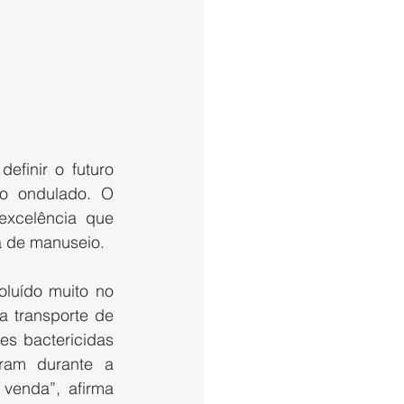
finir o futuro 
o ondulado. O 
xcelência que 
a de manuseio.
uído muito no 
 transporte de 
s bactericidas 
ram durante a 
venda”, afirma 