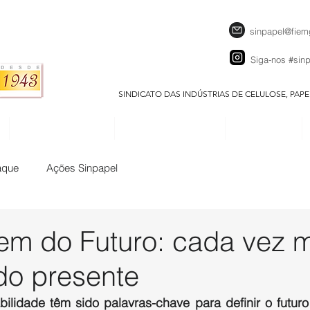
sinpapel@fiem
Siga-nos
#sin
SINDICATO DAS INDÚSTRIAS DE CELULOSE, PAP
SEJA UM ASSOCIADO
CALENDÁRIO EVENTOS
DOWNLOADS
aque
Ações Sinpapel
m do Futuro: cada vez m
do presente
bilidade têm sido palavras-chave para definir o futuro