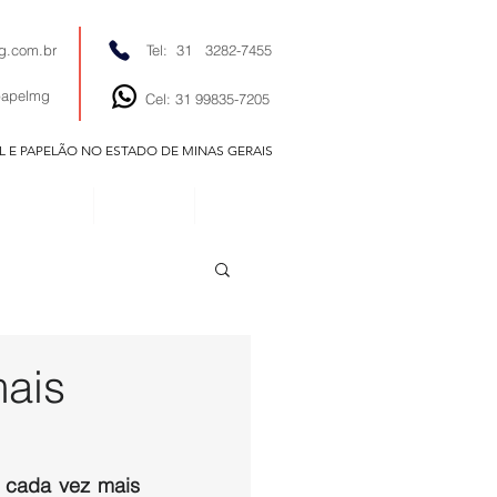
g.com.br
Tel: 31 3282-7455
papelmg
Cel: 31 99835-7205
EL E PAPELÃO NO ESTADO DE MINAS GERAIS
EDITORIAIS
NOTÍCIAS
CONTATO
ais
 cada vez mais 