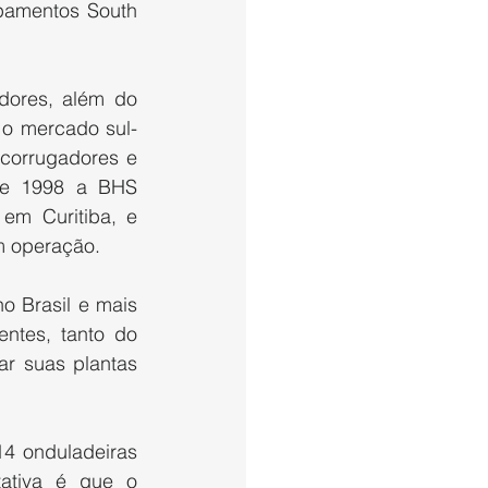
amentos South 
ores, além do 
 o mercado sul-
corrugadores e 
de 1998 a BHS 
m Curitiba, e 
m operação.
 Brasil e mais 
ntes, tanto do 
r suas plantas 
4 onduladeiras 
ativa é que o 