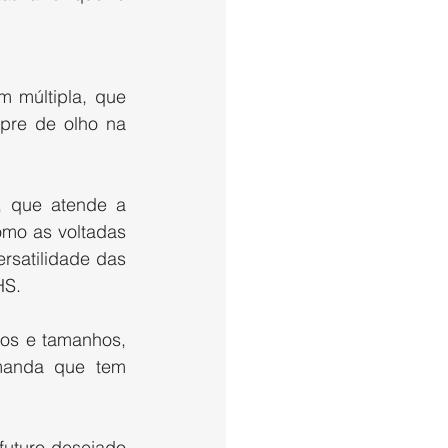
múltipla, que 
pre de olho na 
 que atende a 
omo as voltadas 
satilidade das 
HS.
os e tamanhos, 
manda que tem 
uturo desejado 