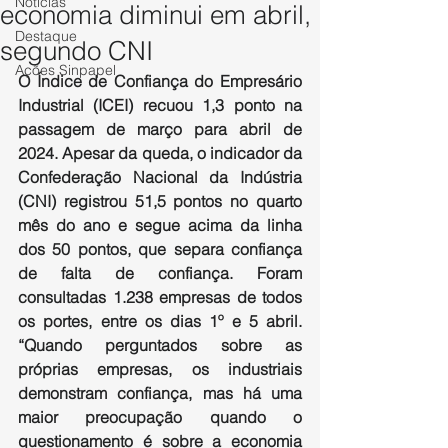
Notícias
economia diminui em abril,
Destaque
segundo CNI
Ações Sinpapel
O Índice de Confiança do Empresário 
Industrial (ICEI) recuou 1,3 ponto na 
passagem de março para abril de 
2024. Apesar da queda, o indicador da 
Confederação Nacional da Indústria 
(CNI) registrou 51,5 pontos no quarto 
mês do ano e segue acima da linha 
dos 50 pontos, que separa confiança 
de falta de confiança. Foram 
consultadas 1.238 empresas de todos 
os portes, entre os dias 1º e 5 abril. 
“Quando perguntados sobre as 
próprias empresas, os industriais 
demonstram confiança, mas há uma 
maior preocupação quando o 
questionamento é sobre a economia 