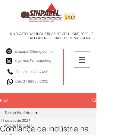
SINDICATO DAS INDÚSTRIAS DE CELULOSE, PAPEL E
PAPELÃO NO ESTADO DE MINAS GERAIS
sinpapel@fiemg.com.br
Siga-nos
#sinpapelmg
Tel: 31
3282-7455
Cel: 31 99835-7205
Post
Todas Notícias
11 de abr. de 2024
Todas Notícias
Confiança da indústria na