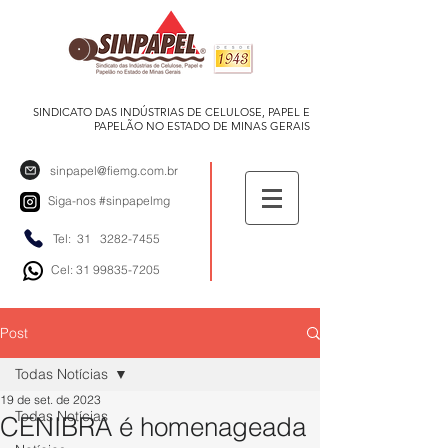
SINDICATO DAS INDÚSTRIAS DE CELULOSE, PAPEL E
PAPELÃO NO ESTADO DE MINAS GERAIS
sinpapel@fiemg.com.br
Siga-nos
#sinpapelmg
Tel: 31
3282-7455
Cel: 31 99835-7205
Post
Todas Notícias
19 de set. de 2023
Todas Notícias
CENIBRA é homenageada