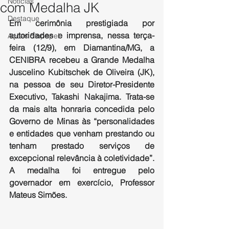
Notícias
com Medalha JK
Destaque
Em cerimônia prestigiada por 
autoridades e imprensa, nessa terça-
Ações Sinpapel
feira (12/9), em Diamantina/MG, a 
CENIBRA recebeu a Grande Medalha 
Juscelino Kubitschek de Oliveira (JK), 
na pessoa de seu Diretor-Presidente 
Executivo, Takashi Nakajima. Trata-se 
da mais alta honraria concedida pelo 
Governo de Minas às “personalidades 
e entidades que venham prestando ou 
tenham prestado serviços de 
excepcional relevância à coletividade”. 
A medalha foi entregue pelo 
governador em exercício, Professor 
Mateus Simões. 