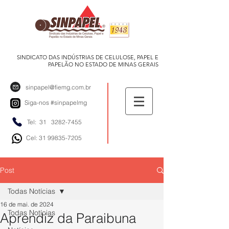
SINDICATO DAS INDÚSTRIAS DE CELULOSE, PAPEL E
PAPELÃO NO ESTADO DE MINAS GERAIS
sinpapel@fiemg.com.br
Siga-nos
#sinpapelmg
Tel: 31
3282-7455
Cel: 31 99835-7205
Post
Todas Notícias
16 de mai. de 2024
Todas Notícias
Aprendiz da Paraibuna