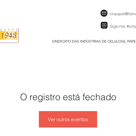
sinpapel@fiem
Siga-nos
#sin
SINDICATO DAS INDÚSTRIAS DE CELULOSE, PAP
SEJA UM ASSOCIADO
CALENDÁRIO EVENTOS
DOWNLOADS
O registro está fechado
Ver outros eventos