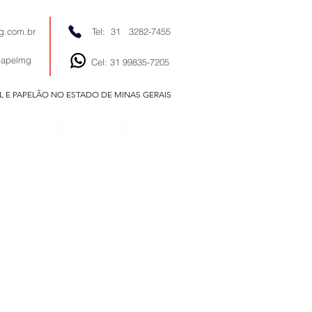
g.com.br
Tel: 31 3282-7455
papelmg
Cel: 31 99835-7205
EL E PAPELÃO NO ESTADO DE MINAS GERAIS
EDITORIAIS
NOTÍCIAS
CONTATO