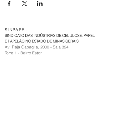
SINPAPEL
SINDICATO DAS INDÚSTRIAS DE CELULOSE, PAPEL
E PAPELÃO NO ESTADO DE MINAS GERAIS
Av. Raja Gabaglia, 2000 - Sala 324
Torre 1 - Bairro Estoril
CEP:
30.494-170
| Belo Horizonte - MG
sinpapel@fiemg.com.br
Tel:
+51 (31) 3282 7455
|
(31) 99835-7205