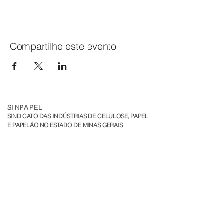
Compartilhe este evento
SINPAPEL
SINDICATO DAS INDÚSTRIAS DE CELULOSE, PAPEL
E PAPELÃO NO ESTADO DE MINAS GERAIS
Av. Raja Gabaglia, 2000 - Sala 324
Torre 1 - Bairro Estoril
CEP:
30.494-170
| Belo Horizonte - MG
sinpapel@fiemg.com.br
Tel:
+51 (31) 3282 7455
|
(31) 99835-7205