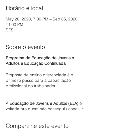
Horário e local
May 26, 2020, 7:00 PM – Sep 05, 2020,
11:00 PM
SESI
Sobre o evento
Programa de Educação de Jovens e
Adultos e Educação Continuada
Proposta de ensino diferenciada é o
primeiro passo para a capacitação
profissional do trabalhador
A
Educação de Jovens e Adultos (EJA)
é
voltada pra quem não conseguiu concluir
os estudos na idade própria. Com a EJA
você tem a oportunidade de melhorar sua
Compartilhe este evento
escolaridade e adquirir novos