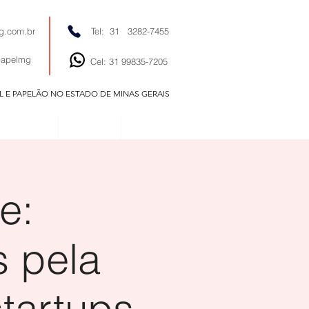
g.com.br
Tel: 31 3282-7455
papelmg
Cel: 31 99835-7205
EL E PAPELÃO NO ESTADO DE MINAS GERAIS
EDITORIAIS
NOTÍCIAS
CONTATO
e:
 pela
tartups