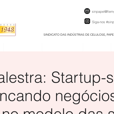
sinpapel@fiem
Siga-nos
#sin
SINDICATO DAS INDÚSTRIAS DE CELULOSE, PAP
SEJA UM ASSOCIADO
CALENDÁRIO EVENTOS
DOWNLOADS
alestra: Startup-s
ancando negócios
 no modelo das s