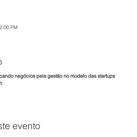
l
12:00 PM
o
ancando negócios pela gestão no modelo das startups
h
ste evento