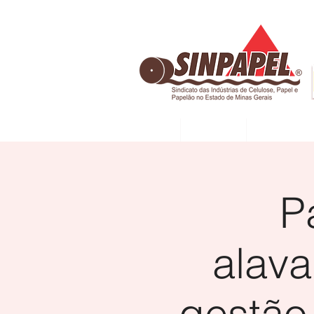
INÍCIO
DIRETORIA
ASSOCIADAS
P
alav
gestão