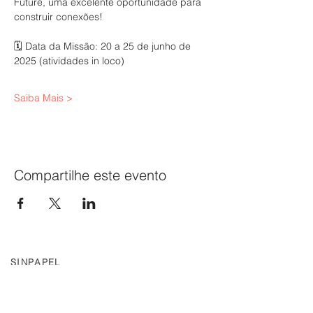
Future, uma excelente oportunidade para 
construir conexões!
🗓️ Data da Missão: 20 a 25 de junho de 
2025 (atividades in loco)
Saiba Mais >
Compartilhe este evento
SINPAPEL
SINDICATO DAS INDÚSTRIAS DE CELULOSE, PAPEL
E PAPELÃO NO ESTADO DE MINAS GERAIS
Av. Raja Gabaglia, 2000 - Sala 324