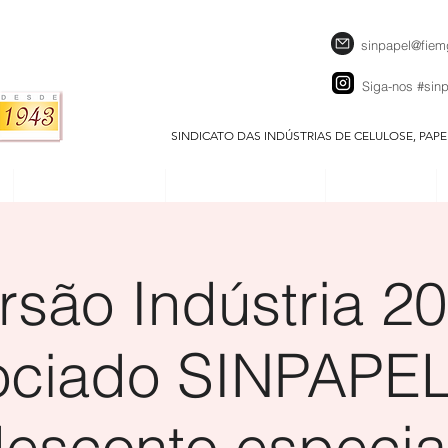
sinpapel@fiem
Siga-nos
#sin
SINDICATO DAS INDÚSTRIAS DE CELULOSE, PAP
SEJA UM ASSOCIADO
CALENDÁRIO EVENTOS
DOWNLOADS
rsão Indústria 20
ociado SINPAPEL
esconto especia