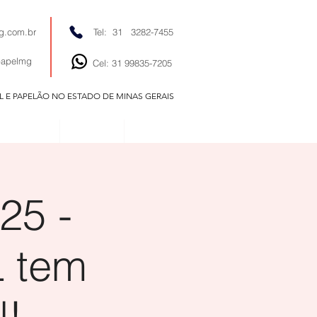
g.com.br
Tel: 31 3282-7455
papelmg
Cel: 31 99835-7205
EL E PAPELÃO NO ESTADO DE MINAS GERAIS
EDITORIAIS
NOTÍCIAS
CONTATO
25 -
 tem
l!