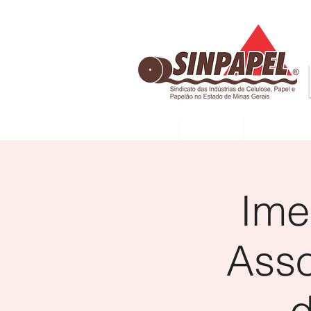
INÍCIO
DIRETORIA
ASSOCIADAS
Ime
Ass
d