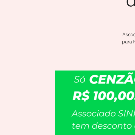
Assoc
para 