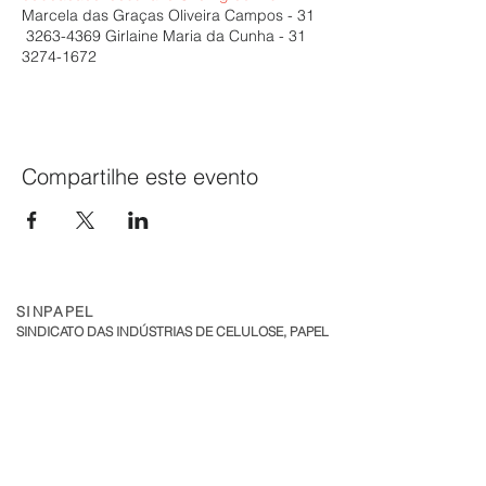
Marcela das Graças Oliveira Campos - 31
3263-4369 Girlaine Maria da Cunha - 31
3274-1672
Compartilhe este evento
SINPAPEL
SINDICATO DAS INDÚSTRIAS DE CELULOSE, PAPEL
E PAPELÃO NO ESTADO DE MINAS GERAIS
Av. Raja Gabaglia, 2000 - Sala 324
Torre 1 - Bairro Estoril
CEP:
30.494-170
| Belo Horizonte - MG
sinpapel@fiemg.com.br
Tel:
+51 (31) 3282 7455
|
(31) 99835-7205