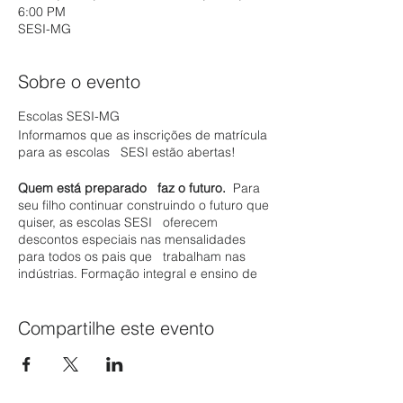
6:00 PM
SESI-MG
Sobre o evento
Escolas SESI-MG
Informamos que as inscrições de matrícula
para as escolas SESI estão abertas!
Quem está preparado faz o futuro.
Para
seu filho continuar construindo o futuro que
quiser, as escolas SESI oferecem
descontos especiais nas mensalidades
para todos os pais que trabalham nas
indústrias. Formação integral e ensino de
qualidade, que não parou durante a
pandemia com aulas remotas. E as escolas
do SESI já estão dentro dos protocolos
Compartilhe este evento
de combate à covid-19. Tudo para receber
seu filho com toda a segurança quando
as aulas presenciais voltarem. Inscrições
abertas para 2021 pelo site: