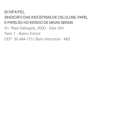
escolas.sesimg.com.br - Vagas limitadas:
LINK:
SINPAPEL
https://www7.fiemg.com.br/sesi/produto/es
SINDICATO DAS INDÚSTRIAS DE CELULOSE, PAPEL
colas-sesi-matriculas-2019-/
E PAPELÃO NO ESTADO DE MINAS GERAIS
Av. Raja Gabaglia, 2000 - Sala 324
Torre 1 - Bairro Estoril
CEP:
30.494-170
| Belo Horizonte - MG
sinpapel@fiemg.com.br
Tel:
+51 (31) 3282 7455
|
(31) 99835-7205