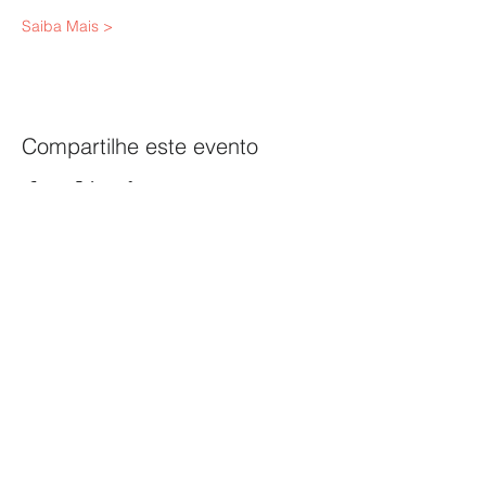
Saiba Mais >
Compartilhe este evento
SINPAPEL
SINDICATO DAS INDÚSTRIAS DE CELULOSE, PAPEL
E PAPELÃO NO ESTADO DE MINAS GERAIS
Av. Raja Gabaglia, 2000 - Sala 324
Torre 1 - Bairro Estoril
CEP:
30.494-170
| Belo Horizonte - MG
sinpapel@fiemg.com.br
Tel:
+51 (31) 3282 7455
|
(31) 99835-7205