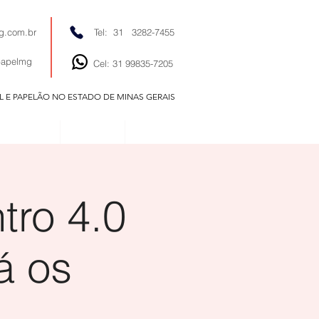
g.com.br
Tel: 31 3282-7455
papelmg
Cel: 31 99835-7205
EL E PAPELÃO NO ESTADO DE MINAS GERAIS
EDITORIAIS
NOTÍCIAS
CONTATO
tro 4.0
á os