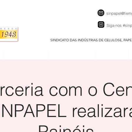
sinpapel@fiem
Siga-nos
#sin
SINDICATO DAS INDÚSTRIAS DE CELULOSE, PAP
SEJA UM ASSOCIADO
CALENDÁRIO EVENTOS
DOWNLOADS
ceria com o Cen
INPAPEL realizar
Painéis