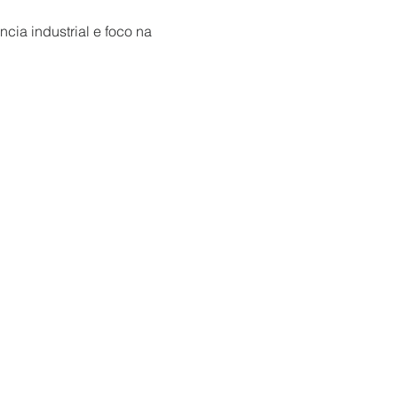
ia industrial e foco na
tato com ambientes
 no aperfeiçoamento