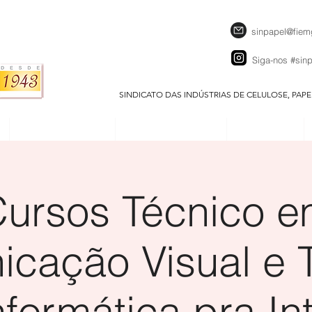
sinpapel@fiem
Siga-nos
#sin
SINDICATO DAS INDÚSTRIAS DE CELULOSE, PAP
SEJA UM ASSOCIADO
CALENDÁRIO EVENTOS
DOWNLOADS
ursos Técnico 
cação Visual e 
formática pra In