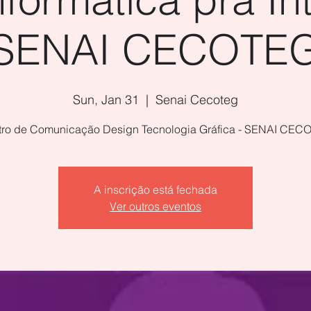
SENAI CECOTE
Sun, Jan 31
  |  
Senai Cecoteg
tro de Comunicação Design Tecnologia Gráfica - SENAI CEC
A inscrição está fechada
Ver outros eventos