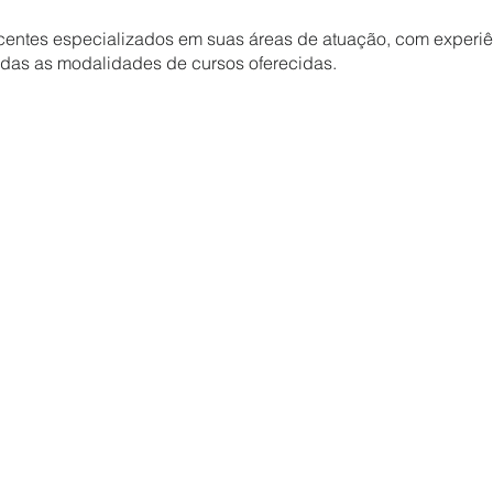
entes especializados em suas áreas de atuação, com experiênc
odas as modalidades de cursos oferecidas.
es garante aos estudantes a oportunidade de estarem em con
os padrões da indústria, garantindo qualidade na formação e
nho, 1717 – Bairro Horto - MG - CEP 31035-490
g.com.br