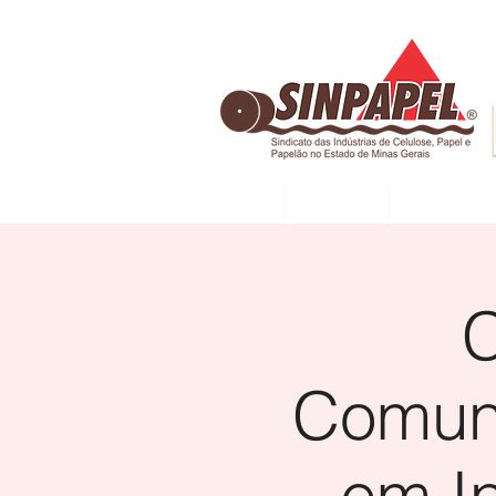
INÍCIO
DIRETORIA
ASSOCIADAS
C
Comuni
em In