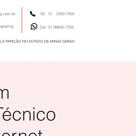
g.com.br
Tel: 31 3282-7455
papelmg
Cel: 31 99835-7205
EL E PAPELÃO NO ESTADO DE MINAS GERAIS
EDITORIAIS
NOTÍCIAS
CONTATO
em
Técnico
ternet