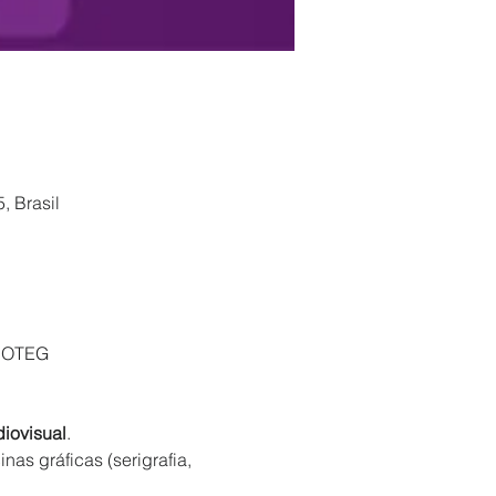
, Brasil
ECOTEG
iovisual
.
nas gráficas (serigrafia,