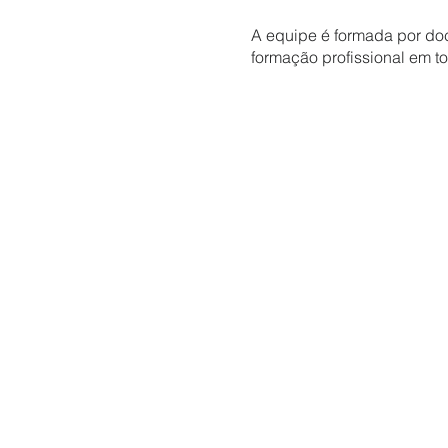
A equipe é formada por doc
formação profissional em t
A combinação desses fator
produtivos em acordo com 
profissional.
Endereço:
Rua Santo Agosti
Telefone:
(31) 3482-5635
E-mail:
senaicecoteg@fiem