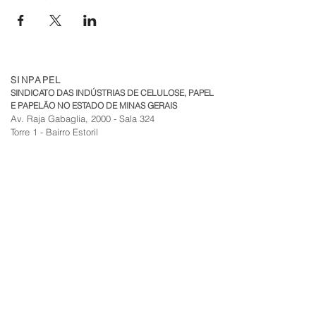
2344.1721 / 1722
www.abntcatalogo.com.br
SINPAPEL
SINDICATO DAS INDÚSTRIAS DE CELULOSE, PAPEL
E PAPELÃO NO ESTADO DE MINAS GERAIS
Av. Raja Gabaglia, 2000 - Sala 324
Torre 1 - Bairro Estoril
CEP:
30.494-170
| Belo Horizonte - MG
sinpapel@fiemg.com.br
Tel:
+51 (31) 3282 7455
|
(31) 99835-7205