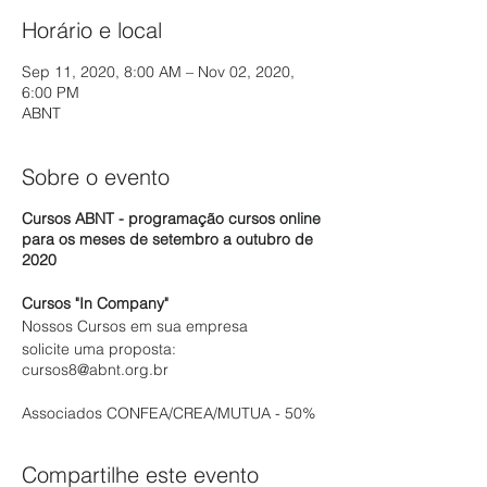
Horário e local
Sep 11, 2020, 8:00 AM – Nov 02, 2020,
6:00 PM
ABNT
Sobre o evento
Cursos ABNT - programação cursos online
para os meses de setembro a outubro de
2020
Cursos "In Company"
Nossos Cursos em sua empresa
solicite uma proposta:
cursos8@abnt.org.br
Associados CONFEA/CREA/MUTUA - 50%
desconto - Inscrevam-se aqui
Compartilhe este evento
Informações: cursos@abnt.org.br - tel.: 11-