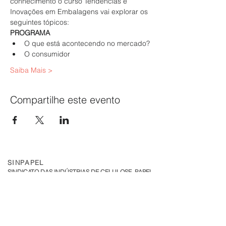
conhecimento o curso Tendências e 
Inovações em Embalagens vai explorar os 
seguintes tópicos:
PROGRAMA
O que está acontecendo no mercado?
O consumidor
Saiba Mais >
Compartilhe este evento
SINPAPEL
SINDICATO DAS INDÚSTRIAS DE CELULOSE, PAPEL
E PAPELÃO NO ESTADO DE MINAS GERAIS
Av. Raja Gabaglia, 2000 - Sala 324
Torre 1 - Bairro Estoril
CEP:
30.494-170
| Belo Horizonte - MG
sinpapel@fiemg.com.br