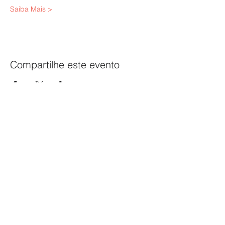
Saiba Mais >
Compartilhe este evento
SINPAPEL
SINDICATO DAS INDÚSTRIAS DE CELULOSE, PAPEL
E PAPELÃO NO ESTADO DE MINAS GERAIS
Av. Raja Gabaglia, 2000 - Sala 324
Torre 1 - Bairro Estoril
CEP:
30.494-170
| Belo Horizonte - MG
sinpapel@fiemg.com.br
Tel:
+51 (31) 3282 7455
|
(31) 99835-7205