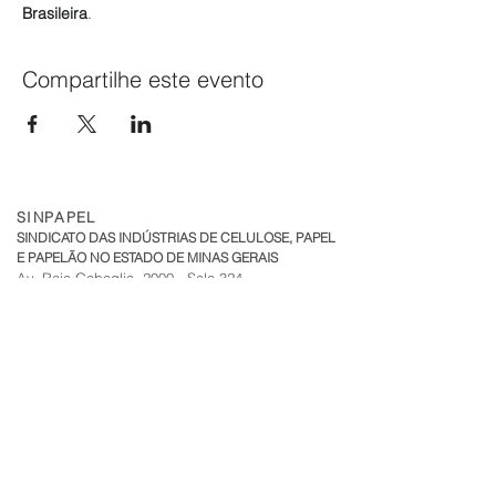
Brasileira
.
Compartilhe este evento
SINPAPEL
SINDICATO DAS INDÚSTRIAS DE CELULOSE, PAPEL
E PAPELÃO NO ESTADO DE MINAS GERAIS
Av. Raja Gabaglia, 2000 - Sala 324
Torre 1 - Bairro Estoril
CEP:
30.494-170
| Belo Horizonte - MG
sinpapel@fiemg.com.br
Tel:
+51 (31) 3282 7455
|
(31) 99835-7205