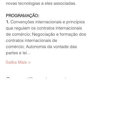
novas tecnologias a eles associadas.

PROGRAMAÇÃO:
1.
 Convenções internacionais e princípios 
que regulam os contratos internacionais 
de comércio; Negociação e formação dos 
contratos internacionais de 
comércio; Autonomia da vontade das 
partes e lei…
Saiba Mais >
Compartilhe este evento
SINPAPEL
SINDICATO DAS INDÚSTRIAS DE CELULOSE, PAPEL
E PAPELÃO NO ESTADO DE MINAS GERAIS