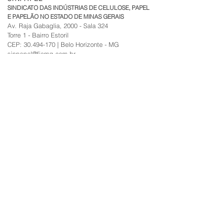
SINDICATO DAS INDÚSTRIAS DE CELULOSE, PAPEL
E PAPELÃO NO ESTADO DE MINAS GERAIS
Av. Raja Gabaglia, 2000 - Sala 324
Torre 1 - Bairro Estoril
CEP:
30.494-170
| Belo Horizonte - MG
sinpapel@fiemg.com.br
Tel:
+51 (31) 3282 7455
|
(31) 99835-7205